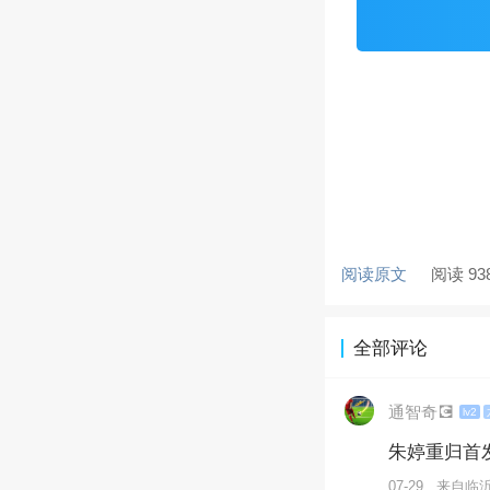
阅读原文
阅读 93
全部评论
通智奇💽
lv2
朱婷重归首
07-29 来自临