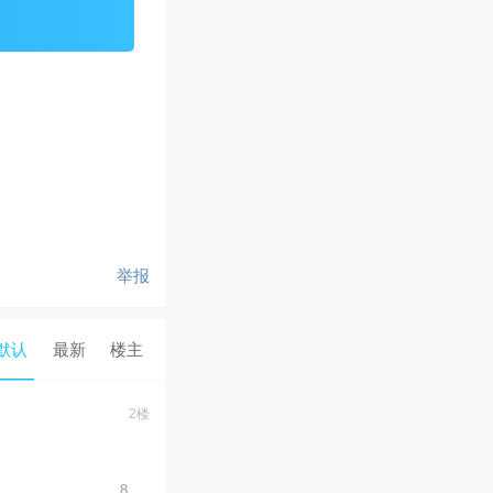
举报
默认
最新
楼主
2楼
8