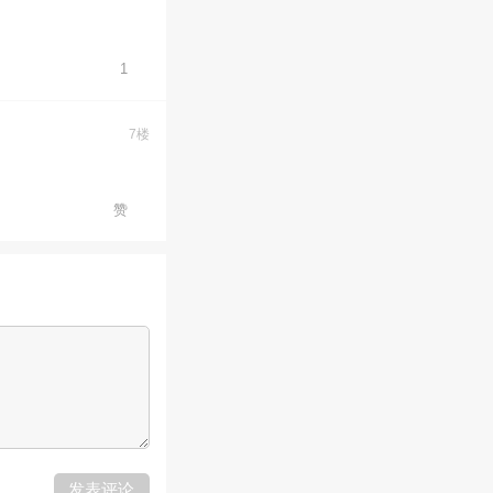
1
7楼
赞
发表评论