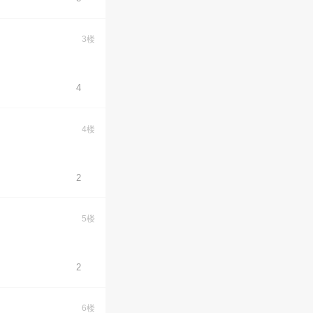
3楼
4
4楼
2
5楼
2
6楼