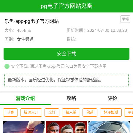
pg电子官方网站
鬼畜
举报
乐鱼·app-pg电子官方网站
大小：45.4mb
更新时间：2024-07-30 12:38:23
类别：
女生频道
系统：
安全下载
安全下载: 通过乐鱼·app-登录入口为您安全下载应用
最新版本，画质经过优化，保证视觉体验的舒适度。
游戏介绍
攻略
评论
节奏
脑洞大开
烹饪
狼人杀
佛系
好评如潮
平