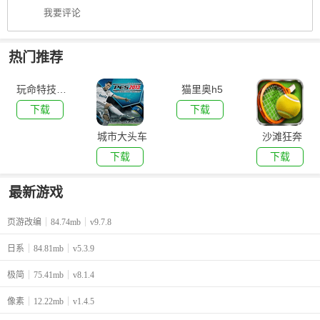
我要评论
热门推荐
玩命特技摩托
猫里奥h5
下载
下载
城市大头车
沙滩狂奔
下载
下载
最新游戏
页游改编
84.74mb
v9.7.8
日系
84.81mb
v5.3.9
极简
75.41mb
v8.1.4
像素
12.22mb
v1.4.5