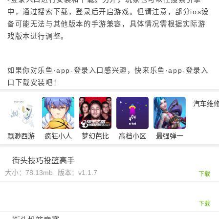
中，通过搜索下载，登录后开启游戏。但请注意，部分ios设
备可能无法与其他版本的手游兼容，具体情况需根据实际游
戏版本进行调整。
如果你对乐鱼·app-登录入口感兴趣，快来乐鱼·app-登录入
口下载安装吧！
汽车维
站
飘渺西游
疯狂小人
梦幻芭比
高档小区
最强弹一
战斗
的大头贴
停车
弹
街头技巧投篮高手
大小：78.13mb
版本：v1.1.7
下载
下载