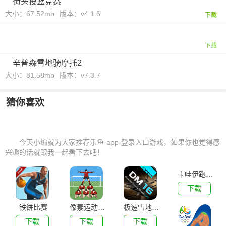
街头投篮竞赛
大小：67.52mb
版本：v4.1.6
下载
下载
辛普森雪地骑摩托2
大小：81.58mb
版本：v7.3.7
猜你喜欢
今天小编就为大家推荐乐鱼·app-登录入口游戏，如果你也觉得感
兴趣的话就跟我一起看下去吧！
卡哇伊跑酷2无敌版
下载
铁饼比赛
像素运动比赛
极速雪地摩托
下载
下载
下载