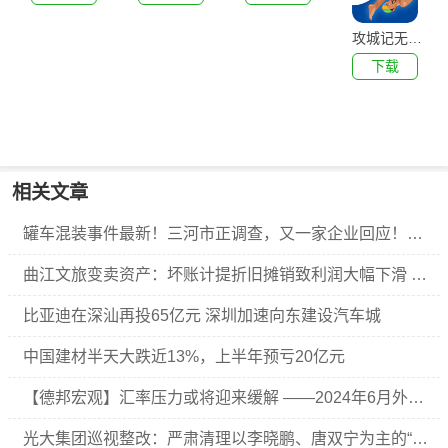
攻城记无敌版
下载
相关文章
罐车混装事件最新！三河市正调查，又一家企业回应！混装油会对人体产生什么影响？
曲江文旅变卖资产：坏账计提折旧摊销致利润大幅下滑 回款减少之下如何应对偿债压力
比亚迪在深汕再投65亿元 深圳加速向东建设汽车城
中国建材半天大跌近13%，上半年预亏20亿元
【德邦宏观】汇率压力或将迎来缓解 ——2024年6月外汇储备数据点评
光大集团巡视整改：严肃清理以李晓鹏、唐双宁为主的“关系户”“小圈子”