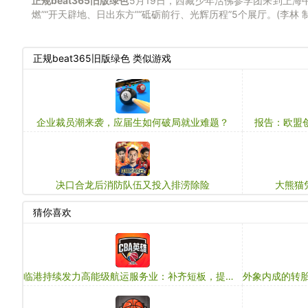
正规beat365旧版绿色
5月19日，西藏少年活佛参学团来到上海
燃”“开天辟地、日出东方”“砥砺前行、光辉历程”5个展厅。(李林 
正规beat365旧版绿色 类似游戏
企业裁员潮来袭，应届生如何破局就业难题？
报告：欧盟
决口合龙后消防队伍又投入排涝除险
大熊猫
猜你喜欢
临港持续发力高能级航运服务业：补齐短板，提升资源全球配置能力