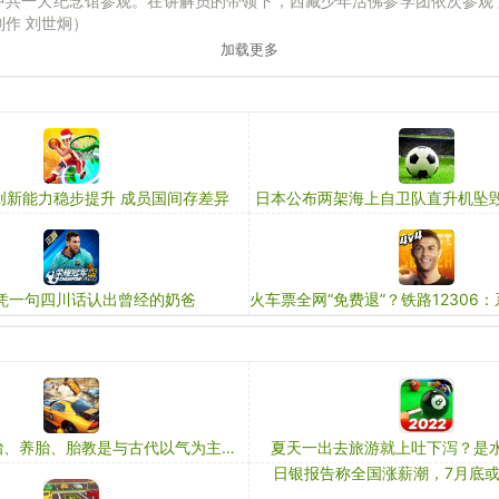
中共一大纪念馆参观。在讲解员的带领下，西藏少年活佛参学团依次参观了
制作 刘世炯）
加载更多
创新能力稳步提升 成员国间存差异
日本公布两架海上自卫队直升机坠
凭一句四川话认出曾经的奶爸
外象内成的转胎、养胎、胎教是与古代以气为主的身体观相关的
夏天一出去旅游就上吐下泻？是
日银报告称全国涨薪潮，7月底或加