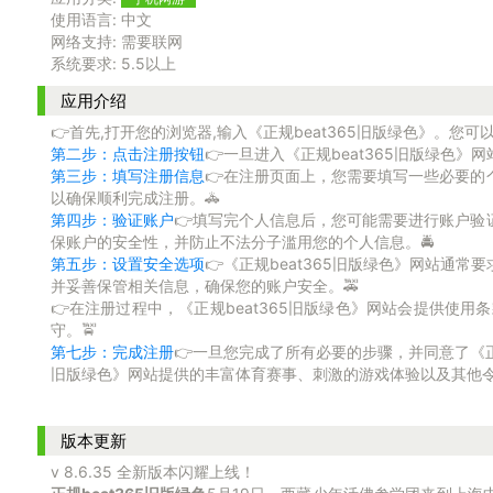
使用语言:
中文
网络支持:
需要联网
系统要求:
5.5以上
应用介绍
👉首先,打开您的浏览器,输入《正规beat365旧版绿色》。您
第二步：点击注册按钮
👉一旦进入《正规beat365旧版绿色
第三步：填写注册信息
👉在注册页面上，您需要填写一些必要的
以确保顺利完成注册。🚓
第四步：验证账户
👉填写完个人信息后，您可能需要进行账户验
保账户的安全性，并防止不法分子滥用您的个人信息。🚔
第五步：设置安全选项
👉《正规beat365旧版绿色》网站
并妥善保管相关信息，确保您的账户安全。🚕
👉在注册过程中，《正规beat365旧版绿色》网站会提供
守。🚖
第七步：完成注册
👉一旦您完成了所有必要的步骤，并同意了《正规
旧版绿色》网站提供的丰富体育赛事、刺激的游戏体验以及其他令人
版本更新
v 8.6.35 全新版本闪耀上线！