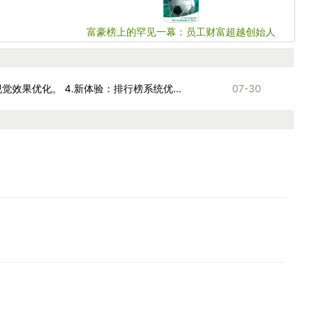
富豪榜上的罕见一幕：员工财富超越创始人
1.新玩法-好友战：与好友共同登陆，一起同场竞技。2.新改动：保护机制调整；经验分配规则调整；游走装升级。3.新优化：排序调整；视觉效果优化。 4.新体验：排行榜系统优化。 5.旧版应用需要到pg电子官方网站官网页面安装更新，而新版应用会为用户推送升级通知，用户只需点击链接就能安装。
07-30