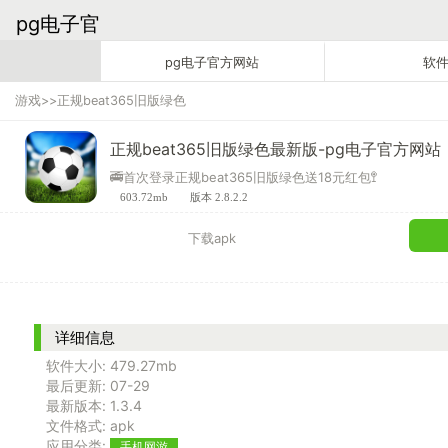
pg电子官
方网站
pg电子官方网站
软
游戏
>>
正规beat365旧版绿色
正规beat365旧版绿色最新版-pg电子官方网站
🚎首次登录正规beat365旧版绿色送18元红包🚏
603.72mb
版本 2.8.2.2
下载apk
详细信息
软件大小:
479.27mb
最后更新:
07-29
最新版本:
1.3.4
文件格式:
apk
应用分类:
手机网游