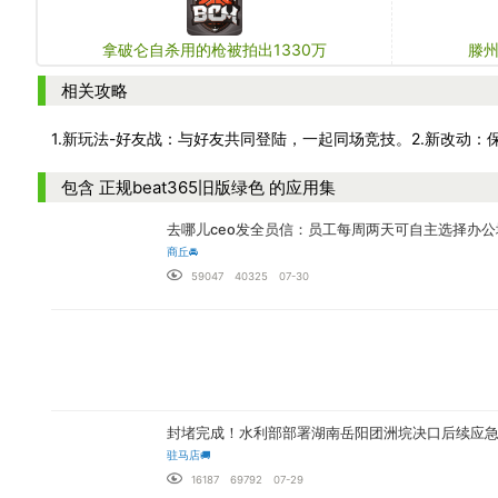
拿破仑自杀用的枪被拍出1330万
滕
相关攻略
包含 正规beat365旧版绿色 的应用集
去哪儿ceo发全员信：员工每周两天可自主选择办公
商丘🚘
59047
40325
07-30
封堵完成！水利部部署湖南岳阳团洲垸决口后续应
驻马店🚚
16187
69792
07-29