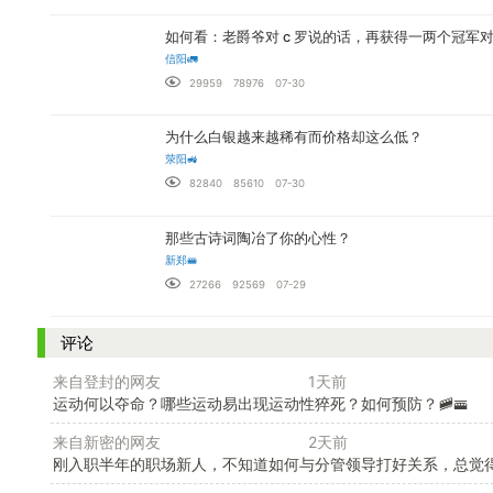
如何看：老爵爷对 c 罗说的话，再获得一两个冠军
信阳🚛
29959
78976
07-30
为什么白银越来越稀有而价格却这么低？
荥阳🚜
82840
85610
07-30
那些古诗词陶冶了你的心性？
新郑🚝
27266
92569
07-29
评论
来自登封的网友
1天前
运动何以夺命？哪些运动易出现运动性猝死？如何预防？🚞🚟
来自新密的网友
2天前
刚入职半年的职场新人，不知道如何与分管领导打好关系，总觉得