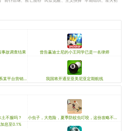
“前仆后继、救亡图存”“民众觉醒、主义抉择”“早期组织、星火初
毁事故调查结果
曾告赢迪士尼的小王同学已是一名律师
火车票全网“免费退”？铁路12306：系某平台营销炒作
我国将开通至亚美尼亚定期航线
水土不服吗？
小虫子，大危险，夏季防蚊虫叮咬，这份攻略不可少
息至0.1%