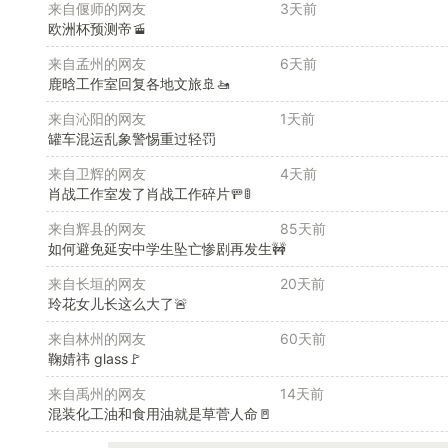
来自偃师的网友
3天前
欧洲杯预测帝🚡
来自孟州的网友
6天前
鹿晗工作室回复各地文旅🚢🚤
来自沁阳的网友
1天前
罐车混运乱象警惕重过轻罚
来自卫辉的网友
4天前
肖战工作室发了肖战工作碎片🚥🚦
来自辉县的网友
85天前
如何避免延安中学生坠亡惨剧再发生🚧
来自长垣的网友
20天前
玲花女儿长这么大了🚨
来自林州的网友
60天前
鞠婧祎 glass🚩
来自禹州的网友
14天前
混装化工油和食用油就是草菅人命🚪