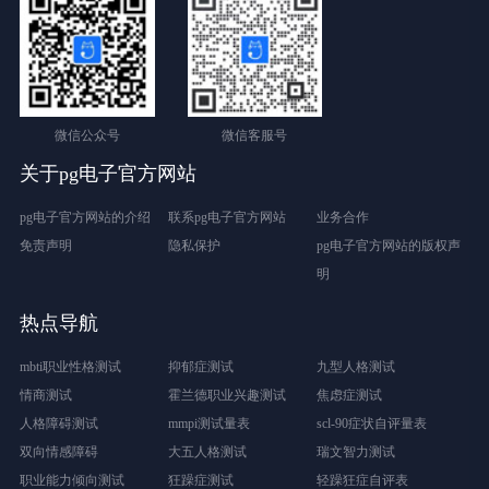
微信公众号
微信客服号
关于pg电子官方网站
pg电子官方网站的介绍
联系pg电子官方网站
业务合作
免责声明
隐私保护
pg电子官方网站的版权声
明
热点导航
mbti职业性格测试
抑郁症测试
九型人格测试
情商测试
霍兰德职业兴趣测试
焦虑症测试
人格障碍测试
mmpi测试量表
scl-90症状自评量表
双向情感障碍
大五人格测试
瑞文智力测试
职业能力倾向测试
狂躁症测试
轻躁狂症自评表