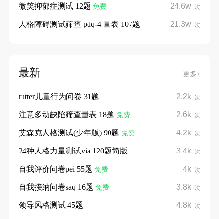
微笑抑郁症测试 12题
24.6w
免费
次
人格障碍测试筛查 pdq-4 量表 107题
21.3w
次
最新
更多>
rutter儿童行为问卷 31题
2.2k
次
注意多动缺陷筛查量表 18题
2.6k
免费
次
艾森克人格测试(少年版) 90题
4.2k
免费
次
24种人格力量测试via 120题简版
3.4k
次
自我评价问卷pei 55题
4k
免费
次
自我接纳问卷saq 16题
3.8k
免费
次
领导风格测试 45题
4.8k
次