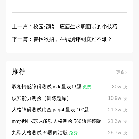
上一篇：校园招聘，应届生求职面试的小技巧
下一篇：春招秋招，在线测评到底难不难？
推荐
更多>
双相情感障碍测试 mdq量表13题
30w
免费
次
认知能力测验（训练题库）
10.9w
次
人格障碍测试筛查 pdq-4 量表 107题
21.3w
次
mmpi明尼苏达多项人格测验 566题完整版
21.3w
次
九型人格测试 36题简洁版
28.7w
免费
次