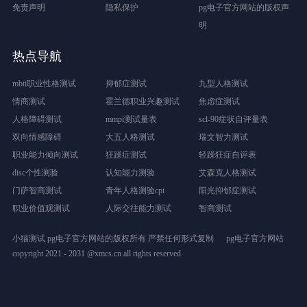
免责声明
隐私保护
pg电子官方网站的版权声
明
热点导航
mbti职业性格测试
抑郁症测试
九型人格测试
情商测试
霍兰德职业兴趣测试
焦虑症测试
人格障碍测试
mmpi测试量表
scl-90症状自评量表
双向情感障碍
大五人格测试
瑞文智力测试
职业能力倾向测试
狂躁症测试
轻躁狂症自评表
disc个性测验
认知能力测验
艾森克人格测试
门萨智商测试
青年人格测验cpi
阳光抑郁症测试
职业价值观测试
人际交往能力测试
智商测试
小猫测试 pg电子官方网站的版权所有 严禁任何形式复制
pg电子官方网站
copyright 2021 - 2031 @xmcs.cn all rights reserved.