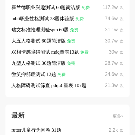
霍兰德职业兴趣测试 60题简洁版
117.2w
免费
次
mbti职业性格测试 28题体验版
74.6w
免费
次
瑞文标准推理测验spm 60题
31.1w
免费
次
大五人格测试 60题简洁版
30.7w
免费
次
双相情感障碍测试 mdq量表13题
30w
免费
次
九型人格测试 36题简洁版
28.7w
免费
次
微笑抑郁症测试 12题
24.6w
免费
次
人格障碍测试筛查 pdq-4 量表 107题
21.3w
次
最新
更多>
rutter儿童行为问卷 31题
2.2k
次