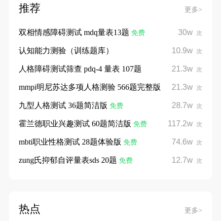
推荐
更多>
双相情感障碍测试 mdq量表13题
30w
免费
次
认知能力测验（训练题库）
10.9w
次
人格障碍测试筛查 pdq-4 量表 107题
21.3w
次
mmpi明尼苏达多项人格测验 566题完整版
21.3w
次
九型人格测试 36题简洁版
28.7w
免费
次
霍兰德职业兴趣测试 60题简洁版
117.2w
免费
次
mbti职业性格测试 28题体验版
74.6w
免费
次
zung氏抑郁自评量表sds 20题
12.7w
免费
次
热点
更多>